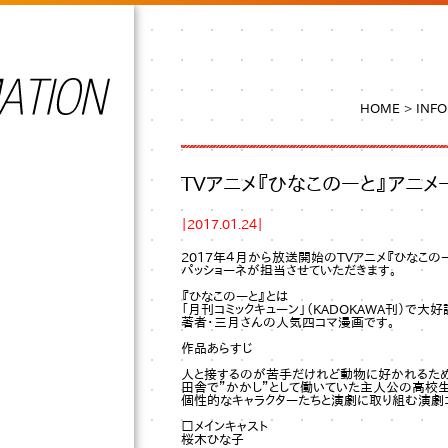
HOME
>
INF
TVアニメ『ひなこのーと』アニ
｜2017.01.24｜
2017年４月から放送開始のTVアニメ『ひなこの
パッショーネが担当させていただきます。
『ひなこのーと』とは
「月刊コミックキューン」（KADOKAWA刊）で大
著者・三月さんの人気四コマ漫画です。
作品あらすじ
人と接するのが苦手だけれど動物に好かれるた
田舎で”かかし”として働いていた主人公の高校生
個性的なキャラクターたちと演劇に取り組む演劇コ
□メインキャスト
桜木ひな子