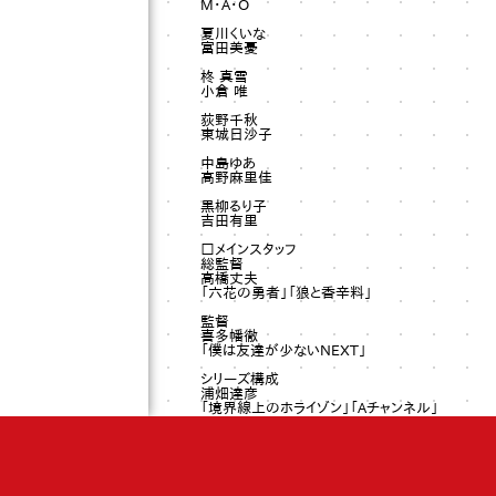
M・A・O
夏川くいな
富田美憂
柊 真雪
小倉 唯
荻野千秋
東城日沙子
中島ゆあ
高野麻里佳
黒柳るり子
吉田有里
□メインスタッフ
総監督
高橋丈夫
「六花の勇者」「狼と香辛料」
監督
喜多幡徹
「僕は友達が少ないNEXT」
シリーズ構成
浦畑達彦
「境界線上のホライゾン」「Aチャンネル」
キャラクターデザイン/総作画監督
植田和幸
「きんいろモザイク」「はいたい七葉」
音楽