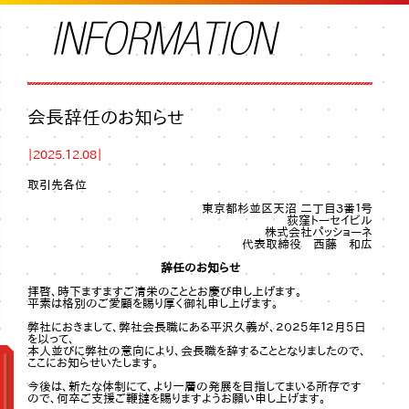
会長辞任のお知らせ
｜2025.12.08｜
取引先各位
東京都杉並区天沼 二丁目３番１号
荻窪トーセイビル
株式会社パッショーネ
代表取締役 西藤 和広
辞任のお知らせ
拝啓、時下ますますご清栄のこととお慶び申し上げます。
平素は格別のご愛顧を賜り厚く御礼申し上げます。
弊社におきまして、弊社会長職にある平沢久義が、２０２５年１２月５日
を以って、
本人並びに弊社の意向により、会長職を辞することとなりましたので、
ここにお知らせいたします。
今後は、新たな体制にて、より一層の発展を目指してまいる所存です
ので、何卒ご支援ご鞭撻を賜りますようお願い申し上げます。